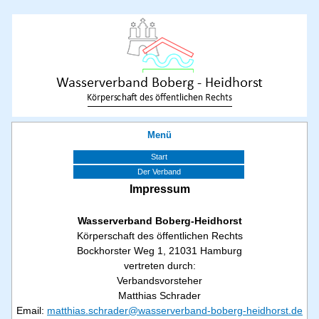
Menü
Start
Der Verband
Gremien
Impressum
Rechtliches
Pflege der Anlagen
Wasserverband Boberg-Heidhorst
Landschaftspflege
Körperschaft des öffentlichen Rechts
Termine
Bockhorster Weg 1, 21031 Hamburg
Bekanntmachungen
vertreten durch:
Downloadbereich
Verbandsvorsteher
Nachbarschaft
Matthias Schrader
Impressionen
Email:
matthias.schrader@wasserverband-boberg-heidhorst.de