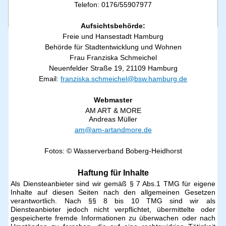
Impressum
Telefon: 0176/55907977
Kontakt und Informationen
Aufsichtsbehörde:
Wasserverband Boberg-Heidhorst
Freie und Hansestadt Hamburg
Körperschaft des öffentlichen Rechts
Behörde für Stadtentwicklung und Wohnen
Bockhorster Weg 1
21031 Hamburg
Frau Franziska Schmeichel
Neuenfelder Straße 19, 21109 Hamburg
Kontakt:
Haben Sie Fragen, Probleme oder Anregungen? Schreiben sie uns eine Mail an
Email:
franziska.schmeichel@bsw.hamburg.de
info@wasserverband-boberg-heidhorst.de
Offizielle Bekanntmachungen:
Webmaster
Schaukasten am Bürgerhaus
AM ART & MORE
Bockhorster Weg 1
Andreas Müller
21031 Hamburg
am@am-artandmore.de
Sprechstunde:
1. Mittwoch im Monat um 19 Uhr im Büro des Bürgerhauses Dorfanger Boberg
Fotos: © Wasserverband Boberg-Heidhorst
Bockhorster Weg 1
21031 Hamburg
Haftung für Inhalte
Als Diensteanbieter sind wir gemäß § 7 Abs.1 TMG für eigene
Inhalte auf diesen Seiten nach den allgemeinen Gesetzen
verantwortlich. Nach §§ 8 bis 10 TMG sind wir als
Diensteanbieter jedoch nicht verpflichtet, übermittelte oder
gespeicherte fremde Informationen zu überwachen oder nach