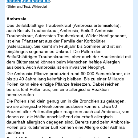
boberg-heidhorst.de
.
(Bilder und Text: Wikipedia)
Ambrosia
Das Beifußblättrige Traubenkraut (Ambrosia artemisiifolia),
auch Beifuß-Traubenkraut, Ambrosia, Beifuß-Ambrosie,
Traubenkraut, Aufrechtes Traubenkraut, Wilder Hanf genannt,
ist eine Pflanzenart aus der Familie der Korbblütler
(Asteraceae). Sie keimt im Frühjahr bis Sommer und ist ein
einjähriges sogenanntes Unkraut. Die Pollen des
Beifußblättrigen Traubenkrautes, aber auch der Hautkontakt mit
dem Blütenstand können beim Menschen heftige Allergien
auslösen. Auch Ambrosia ist ein invasiver Neophyt.
Die Ambrosia-Pflanze produziert rund 60.000 Samenkörner, die
bis zu 40 Jahre lang keimfähig bleiben. Bis zu einer Milliarde
Pollen kann eine einzige Pflanze freisetzen. Dabei reichen
bereits fünf Pollen aus, um eine allergische Reaktion
hervorzurufen.
Die Pollen sind klein genug um in die Bronchien zu gelangen,
wo sie allergische Reaktionen auslösen können. Etwa 80
Prozent aller Pollenallergiker reagieren auch auf Ambrosia, von
denen ca. die Hälfte anschließend dauerhaft allergisch
dauerhaft allergisch dagegen sind. Bereits rund zehn Ambrosia-
Pollen pro Kubikmeter Luft können eine Allergie oder Asthma
auslösen.