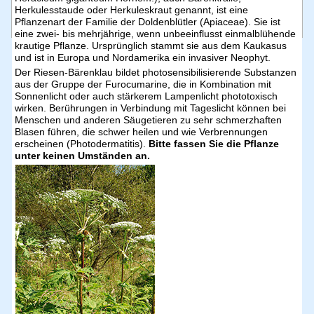
Impressum
Herkulesstaude oder Herkuleskraut genannt, ist eine
Pflanzenart der Familie der Doldenblütler (Apiaceae). Sie ist
Kontakt und Informationen
eine zwei- bis mehrjährige, wenn unbeeinflusst einmalblühende
Wasserverband Boberg-Heidhorst
krautige Pflanze. Ursprünglich stammt sie aus dem Kaukasus
Körperschaft des öffentlichen Rechts
und ist in Europa und Nordamerika ein invasiver Neophyt.
Bockhorster Weg 1
Der Riesen-Bärenklau bildet photosensibilisierende Substanzen
21031 Hamburg
aus der Gruppe der Furocumarine, die in Kombination mit
Sonnenlicht oder auch stärkerem Lampenlicht phototoxisch
Kontakt:
wirken. Berührungen in Verbindung mit Tageslicht können bei
Haben Sie Fragen, Probleme oder Anregungen? Schreiben sie uns eine Mail an
info@wasserverband-boberg-heidhorst.de
Menschen und anderen Säugetieren zu sehr schmerzhaften
Blasen führen, die schwer heilen und wie Verbrennungen
Offizielle Bekanntmachungen:
erscheinen (Photodermatitis).
Bitte fassen Sie die Pflanze
Schaukasten am Bürgerhaus
unter keinen Umständen an.
Bockhorster Weg 1
21031 Hamburg
Sprechstunde:
1. Mittwoch im Monat um 19 Uhr im Büro des Bürgerhauses Dorfanger Boberg
Bockhorster Weg 1
21031 Hamburg