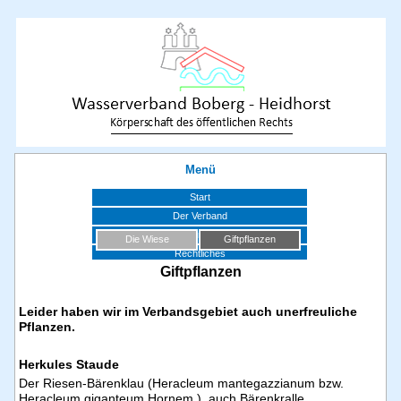
Menü
Start
Der Verband
Gremien
Die Wiese
Giftpflanzen
Rechtliches
Giftpflanzen
Pflege der Anlagen
Landschaftspflege
Leider haben wir im Verbandsgebiet auch unerfreuliche
Termine
Pflanzen.
Bekanntmachungen
Downloadbereich
Herkules Staude
Nachbarschaft
Der Riesen-Bärenklau (Heracleum mantegazzianum bzw.
Impressionen
Heracleum giganteum Hornem.), auch Bärenkralle,